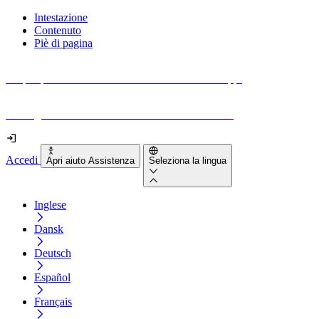
Intestazione
Contenuto
Piè di pagina
Scopri quanto sono accessibili il tuo sito e le tue app.
Prova gratuitamente il tuo sito e il nostro strumento
Accedi
Apri aiuto Assistenza
Seleziona la lingua
Inglese
Dansk
Deutsch
Español
Français