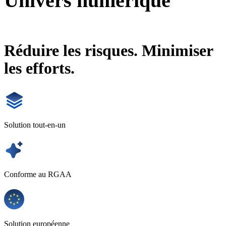
Univers numérique
Site web
Univers numérique
Réduire les risques. Minimiser
les efforts.
Solution tout-en-un
Conforme au RGAA
Solution européenne