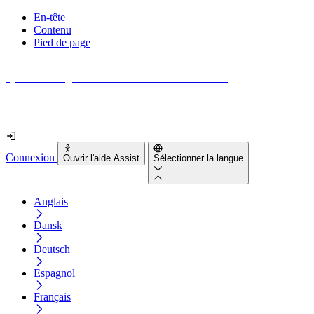
En-tête
Contenu
Pied de page
Quel est le degré d'accessibilité de votre site web ?
Découvrez-le en moins de 2 minutes
Connexion
Ouvrir l'aide Assist
Sélectionner la langue
Anglais
Dansk
Deutsch
Espagnol
Français