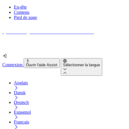
En-tête
Contenu
Pied de page
Quel est le degré d'accessibilité de votre site web ?
Découvrez-le en moins de 2 minutes
Connexion
Ouvrir l'aide Assist
Sélectionner la langue
Anglais
Dansk
Deutsch
Espagnol
Français