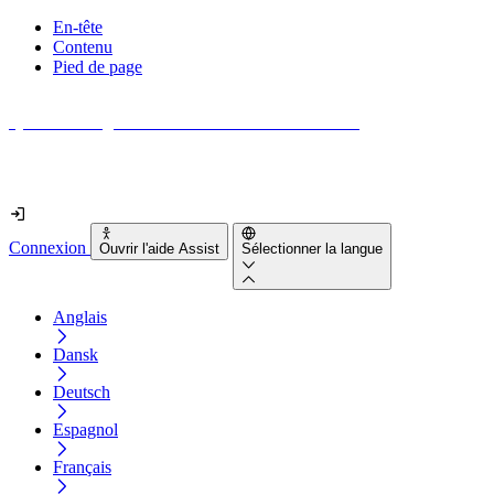
En-tête
Contenu
Pied de page
Quel est le degré d'accessibilité de votre site web ?
Découvrez-le en moins de 2 minutes
Connexion
Ouvrir l'aide Assist
Sélectionner la langue
Anglais
Dansk
Deutsch
Espagnol
Français