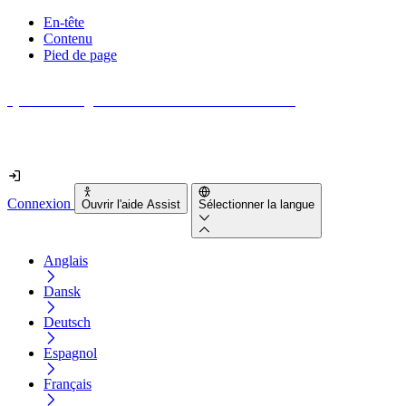
En-tête
Contenu
Pied de page
Quel est le degré d'accessibilité de votre site web ?
Découvrez-le en moins de 2 minutes
Connexion
Ouvrir l'aide Assist
Sélectionner la langue
Anglais
Dansk
Deutsch
Espagnol
Français