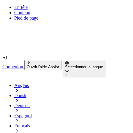
En-tête
Contenu
Pied de page
Quel est le degré d'accessibilité de votre site web ?
Découvrez-le en moins de 2 minutes
Connexion
Ouvrir l'aide Assist
Sélectionner la langue
Anglais
Dansk
Deutsch
Espagnol
Français