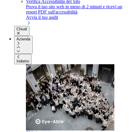
Verifica Accessibilità del Sito
Prova il tuo sito web in meno di 2 minuti e ricevi un
report PDF sull'accessibilità
Avvia il tuo audit
Chiudi
Azienda
Indietro