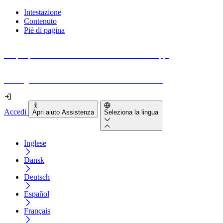
Intestazione
Contenuto
Piè di pagina
Scopri quanto sono accessibili il tuo sito e le tue app.
Prova gratuitamente il tuo sito e il nostro strumento
Accedi
Apri aiuto Assistenza
Seleziona la lingua
Inglese
Dansk
Deutsch
Español
Français