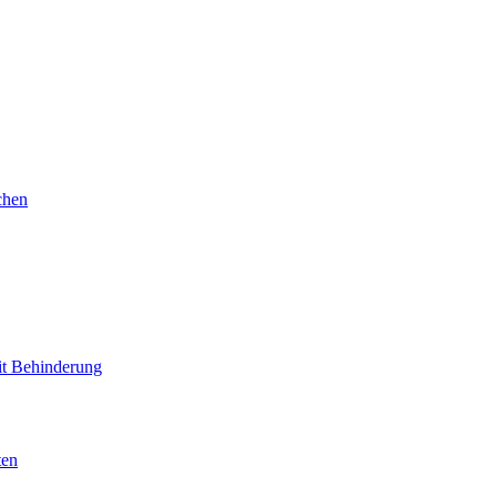
chen
mit Behinderung
ten