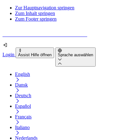
Zur Hauptnavigation springen
Zum Inhalt springen
Zum Footer springen
Wie barrierefrei ist deine Website wirklich?
Login
Assist Hilfe öffnen
Sprache auswählen
English
Dansk
Deutsch
Español
Français
Italiano
Nederlands