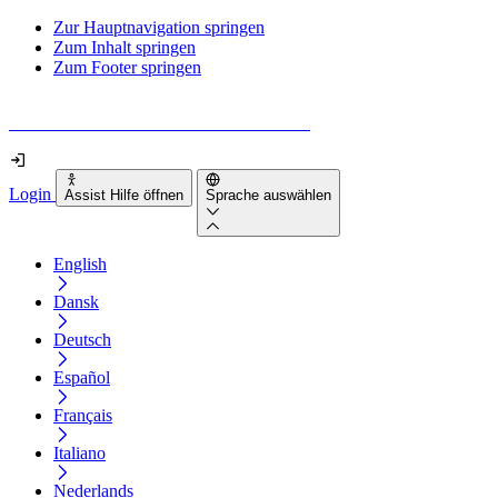
Zur Hauptnavigation springen
Zum Inhalt springen
Zum Footer springen
Wie barrierefrei ist deine Website wirklich?
Login
Assist Hilfe öffnen
Sprache auswählen
English
Dansk
Deutsch
Español
Français
Italiano
Nederlands