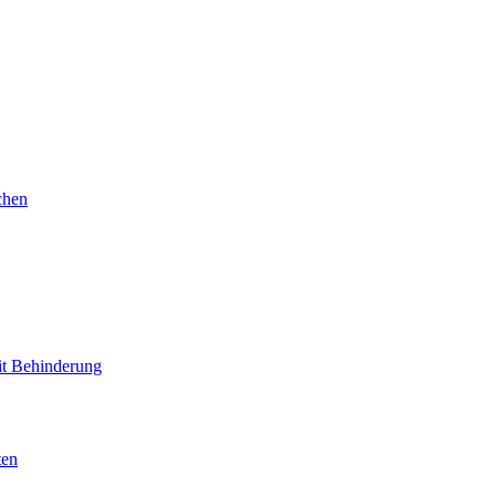
chen
mit Behinderung
ten