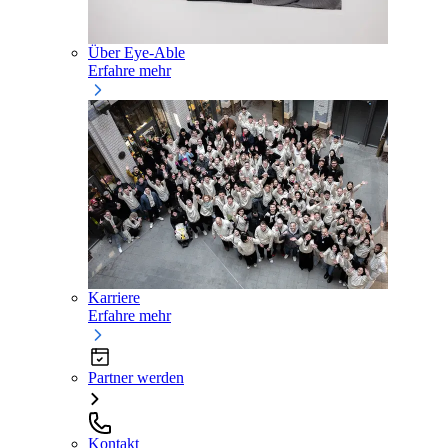
Über Eye-Able
Erfahre mehr
Karriere
Erfahre mehr
Partner werden
Kontakt