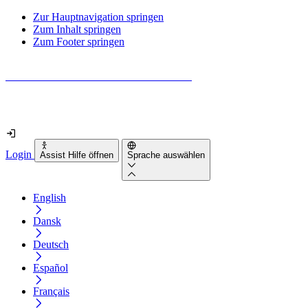
Zur Hauptnavigation springen
Zum Inhalt springen
Zum Footer springen
Wie barrierefrei ist deine Website wirklich?
Finde es in nur 2 Minuten heraus
Login
Assist Hilfe öffnen
Sprache auswählen
English
Dansk
Deutsch
Español
Français