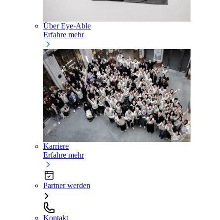
Über Eye-Able
Erfahre mehr
Karriere
Erfahre mehr
Partner werden
Kontakt