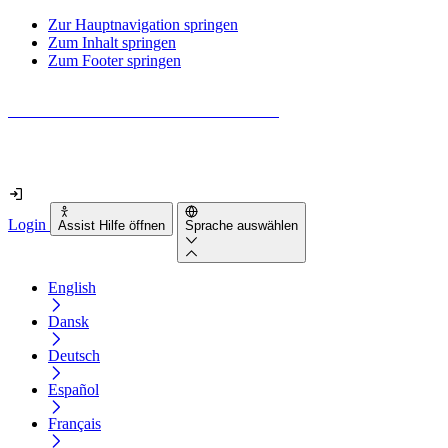
Zur Hauptnavigation springen
Zum Inhalt springen
Zum Footer springen
Wie barrierefrei ist deine Website wirklich?
Finde es in nur 2 Minuten heraus
Login
Assist Hilfe öffnen
Sprache auswählen
English
Dansk
Deutsch
Español
Français