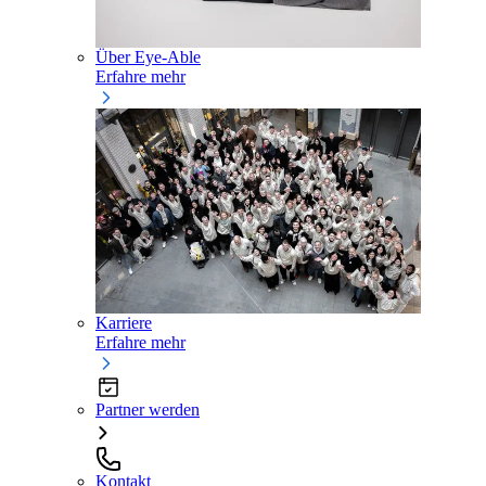
Über Eye-Able
Erfahre mehr
Karriere
Erfahre mehr
Partner werden
Kontakt