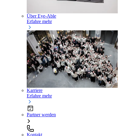
Über Eye-Able
Erfahre mehr
Karriere
Erfahre mehr
Partner werden
Kontakt