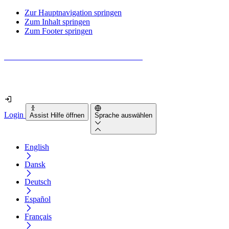
Zur Hauptnavigation springen
Zum Inhalt springen
Zum Footer springen
Wie barrierefrei ist deine Website wirklich?
Finde es in nur 2 Minuten heraus
Login
Assist Hilfe öffnen
Sprache auswählen
English
Dansk
Deutsch
Español
Français