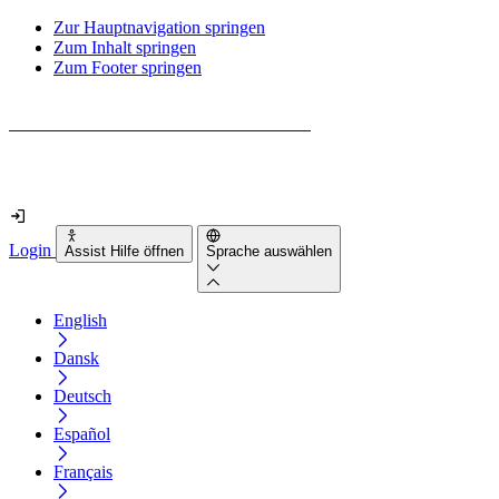
Zur Hauptnavigation springen
Zum Inhalt springen
Zum Footer springen
Wie barrierefrei ist deine Website wirklich?
Finde es in nur 2 Minuten heraus
Login
Assist Hilfe öffnen
Sprache auswählen
English
Dansk
Deutsch
Español
Français