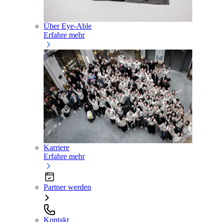
Über Eye-Able
Erfahre mehr
Karriere
Erfahre mehr
Partner werden
Kontakt