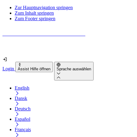
Zur Hauptnavigation springen
Zum Inhalt springen
Zum Footer springen
Wie barrierefrei ist deine Website wirklich?
Finde es in nur 2 Minuten heraus
Login
Assist Hilfe öffnen
Sprache auswählen
English
Dansk
Deutsch
Español
Français