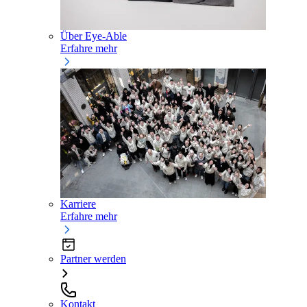
Über Eye-Able
Erfahre mehr
Karriere
Erfahre mehr
Partner werden
Kontakt