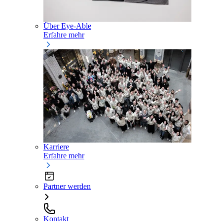
Über Eye-Able
Erfahre mehr
Karriere
Erfahre mehr
Partner werden
Kontakt