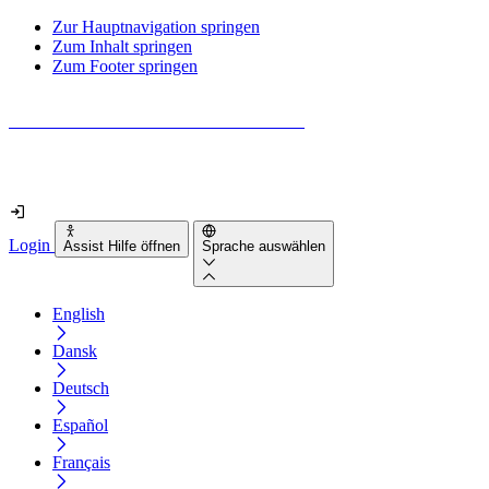
Zur Hauptnavigation springen
Zum Inhalt springen
Zum Footer springen
Wie barrierefrei ist deine Website wirklich?
Finde es in nur 2 Minuten heraus
Login
Assist Hilfe öffnen
Sprache auswählen
English
Dansk
Deutsch
Español
Français