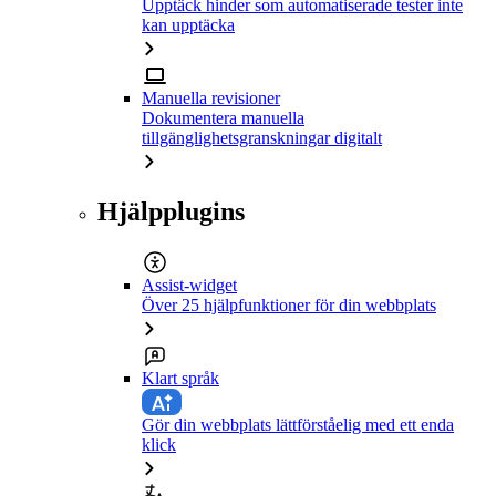
Upptäck hinder som automatiserade tester inte
kan upptäcka
Manuella revisioner
Dokumentera manuella
tillgänglighetsgranskningar digitalt
Hjälpplugins
Assist-widget
Över 25 hjälpfunktioner för din webbplats
Klart språk
Gör din webbplats lättförståelig med ett enda
klick