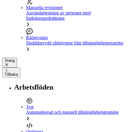
Manuella revisioner
Användartestning av personer med
funktionsnedsättning
Rådgivning
Skräddarsydd rådgivning från tillgänglighetsexperter
Stäng
Tillbaka
Arbetsflöden
Test
Automatiserad och manuell tillgänglighetstestning
Optimera