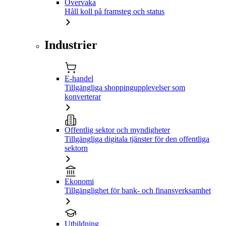
Övervaka
Håll koll på framsteg och status
Industrier
E-handel
Tillgängliga shoppingupplevelser som
konverterar
Offentlig sektor och myndigheter
Tillgängliga digitala tjänster för den offentliga
sektorn
Ekonomi
Tillgänglighet för bank- och finansverksamhet
Utbildning