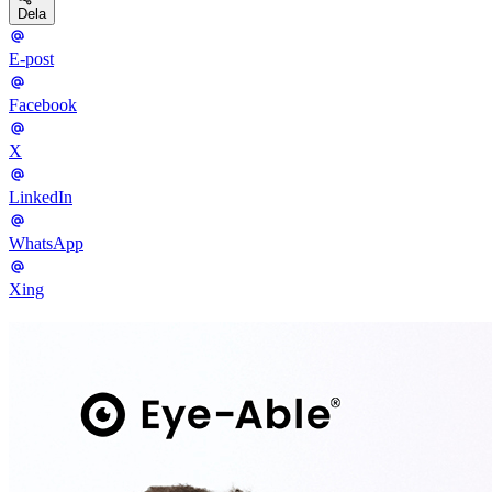
Dela
E-post
Facebook
X
LinkedIn
WhatsApp
Xing