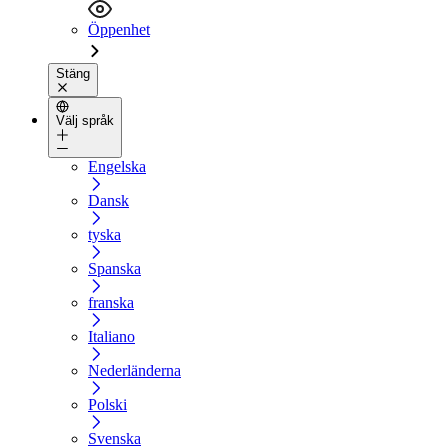
Öppenhet
Stäng
Välj språk
Engelska
Dansk
tyska
Spanska
franska
Italiano
Nederländerna
Polski
Svenska