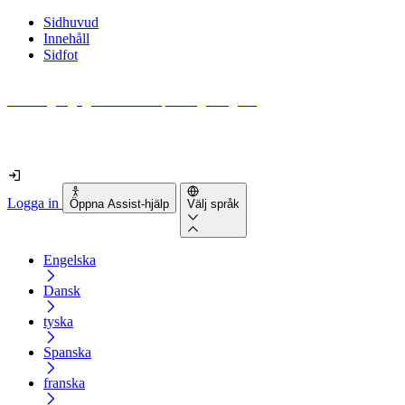
Sidhuvud
Innehåll
Sidfot
Hur tillgänglig är din webbplats egentligen?
Ta reda på det på mindre än 2 minuter
Logga in
Öppna Assist-hjälp
Välj språk
Engelska
Dansk
tyska
Spanska
franska