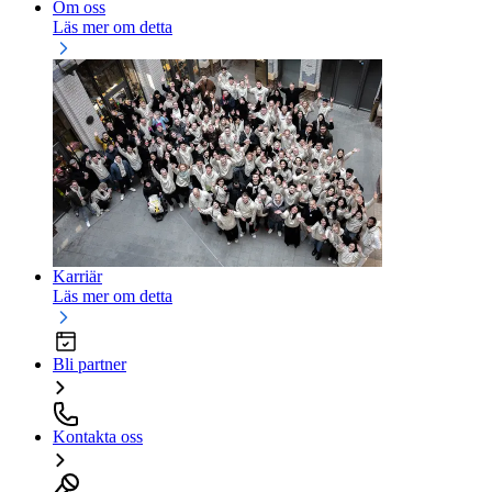
Om oss
Läs mer om detta
Karriär
Läs mer om detta
Bli partner
Kontakta oss