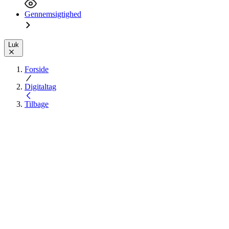
Gennemsigtighed
Luk
Forside
Digitaltag
Tilbage
Experience Digital
Inclusion
How do other people experience the internet?Discover digital
accessibility from a new perspective through real stories, personal
encounters and interactive hands-on activities.