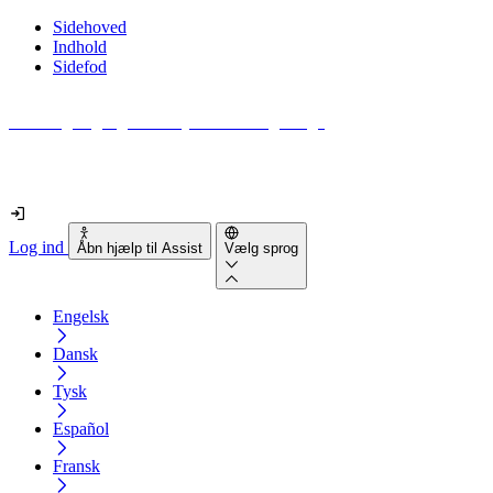
Sidehoved
Indhold
Sidefod
Hvor tilgængelig er din hjemmeside egentlig?
Find ud af det på mindre end 2 minutter
Log ind
Åbn hjælp til Assist
Vælg sprog
Engelsk
Dansk
Tysk
Español
Fransk