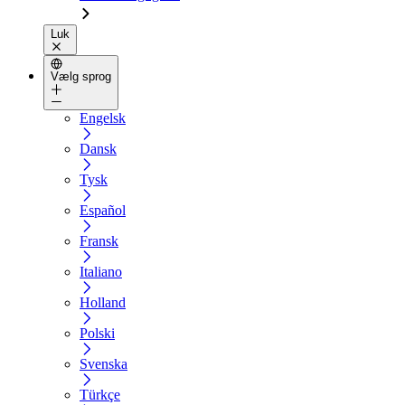
Luk
Vælg sprog
Engelsk
Dansk
Tysk
Español
Fransk
Italiano
Holland
Polski
Svenska
Türkçe