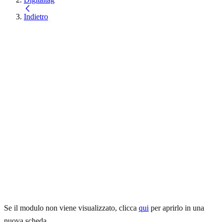
Indietro
Scopri l'inclusione
digitale
Come vivono Internet le altre persone? Scopri l’accessibilità digitale
da una nuova prospettiva attraverso storie vere, incontri personali e
attività pratiche interattive.
Quando: 26 giugno 2026, dalle 10:00 alle 12:00
Dove: Eye-Able Lipsia
Se il modulo non viene visualizzato, clicca
qui
per aprirlo in una
nuova scheda.