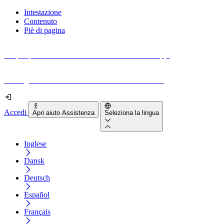
Intestazione
Contenuto
Piè di pagina
Scopri quanto sono accessibili il tuo sito e le tue app.
Prova gratuitamente il tuo sito e il nostro strumento
Accedi
Apri aiuto Assistenza
Seleziona la lingua
Inglese
Dansk
Deutsch
Español
Français