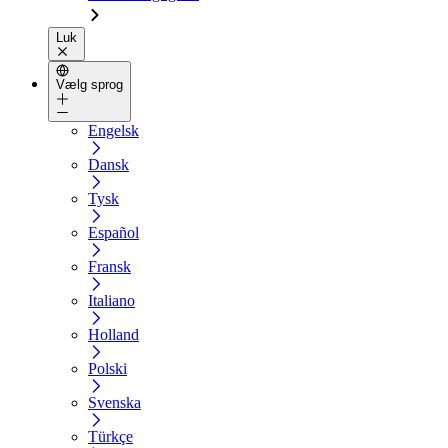
Luk
Vælg sprog
Engelsk
Dansk
Tysk
Español
Fransk
Italiano
Holland
Polski
Svenska
Türkçe