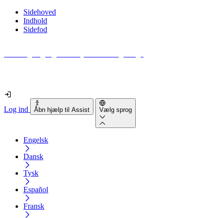
Sidehoved
Indhold
Sidefod
Hvor tilgængelig er din hjemmeside egentlig?
Find ud af det på mindre end 2 minutter
Log ind
Åbn hjælp til Assist
Vælg sprog
Engelsk
Dansk
Tysk
Español
Fransk