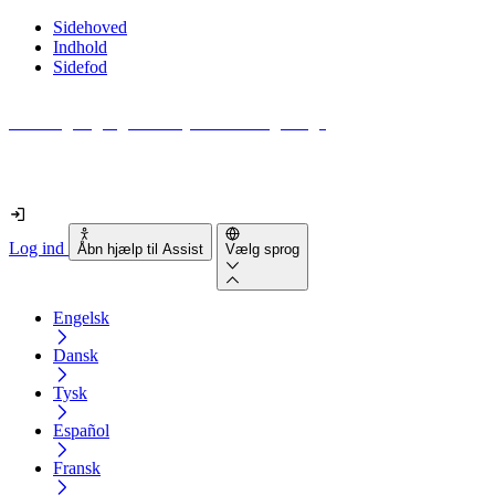
Sidehoved
Indhold
Sidefod
Hvor tilgængelig er din hjemmeside egentlig?
Find ud af det på mindre end 2 minutter
Log ind
Åbn hjælp til Assist
Vælg sprog
Engelsk
Dansk
Tysk
Español
Fransk