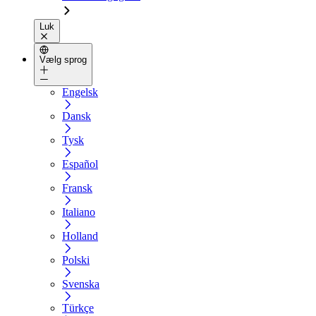
Luk
Vælg sprog
Engelsk
Dansk
Tysk
Español
Fransk
Italiano
Holland
Polski
Svenska
Türkçe