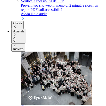
Verifica Accessibilità del Sito
Prova il tuo sito web in meno di 2 minuti e ricevi un
report PDF sull'accessibilità
Avvia il tuo audit
Chiudi
Azienda
Indietro