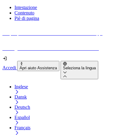
Intestazione
Contenuto
Piè di pagina
Scopri quanto sono accessibili il tuo sito e le tue app.
Prova gratuitamente il tuo sito e il nostro strumento
Accedi
Apri aiuto Assistenza
Seleziona la lingua
Inglese
Dansk
Deutsch
Español
Français