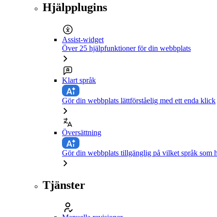
Hjälpplugins
Assist-widget
Över 25 hjälpfunktioner för din webbplats
Klart språk
Gör din webbplats lättförståelig med ett enda klick
Översättning
Gör din webbplats tillgänglig på vilket språk som h
Tjänster