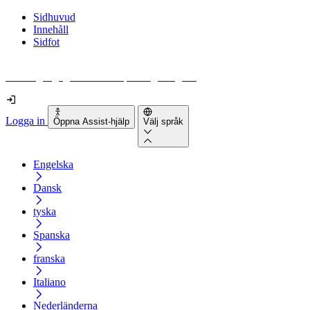
Sidhuvud
Innehåll
Sidfot
Hur tillgänglig är din webbplats egentligen?
Logga in
Öppna Assist-hjälp
Välj språk
Engelska
Dansk
tyska
Spanska
franska
Italiano
Nederländerna