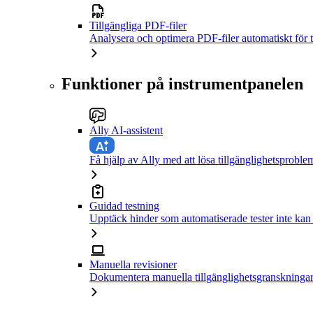
Tillgängliga PDF-filer
Analysera och optimera PDF-filer automatiskt för t
Funktioner på instrumentpanelen
Ally AI-assistent
Få hjälp av Ally med att lösa tillgänglighetsproble
Guidad testning
Upptäck hinder som automatiserade tester inte kan
Manuella revisioner
Dokumentera manuella tillgänglighetsgranskningar 