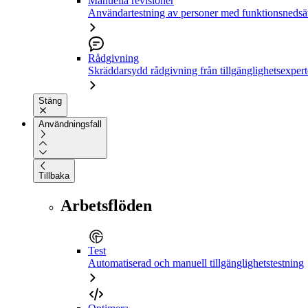
Manuella revisioner
Användartestning av personer med funktionsnedsä
Rådgivning
Skräddarsydd rådgivning från tillgänglighetsexpert
Stäng
Användningsfall
Tillbaka
Arbetsflöden
Test
Automatiserad och manuell tillgänglighetstestning