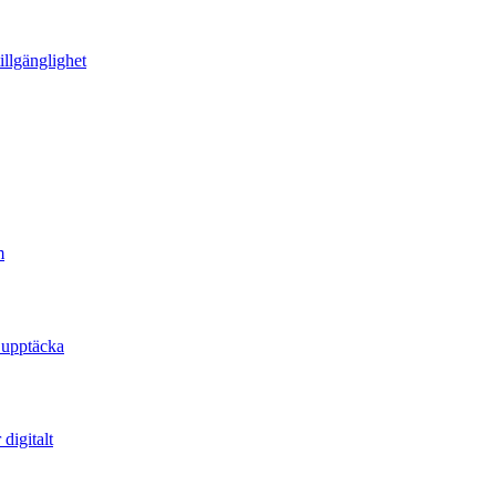
illgänglighet
m
 upptäcka
digitalt