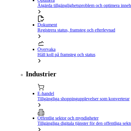
Optimera
Åtgärda tillgänglighetsproblem och optimera inneh
Dokument
Registrera status, framsteg och efterlevnad
Övervaka
Håll koll på framsteg och status
Industrier
E-handel
Tillgängliga shoppingupplevelser som konverterar
Offentlig sektor och myndigheter
Tillgängliga digitala tjänster för den offentliga sekt