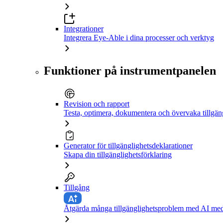
Integrationer
Integrera Eye-Able i dina processer och verktyg
Funktioner på instrumentpanelen
Revision och rapport
Testa, optimera, dokumentera och övervaka tillgän
Generator för tillgänglighetsdeklarationer
Skapa din tillgänglighetsförklaring
Tillgång
Åtgärda många tillgänglighetsproblem med AI med 