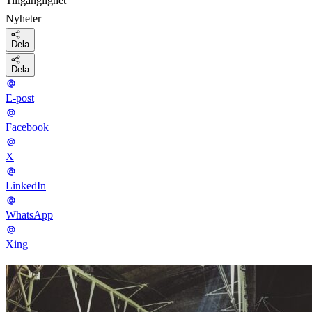
Tillgänglighet
Nyheter
Dela
Dela
E-post
Facebook
X
LinkedIn
WhatsApp
Xing