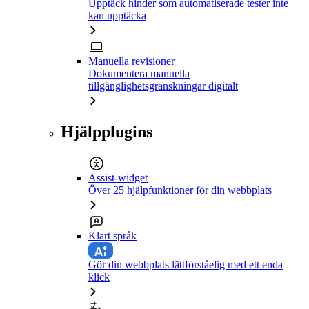
Upptäck hinder som automatiserade tester inte
kan upptäcka
Manuella revisioner
Dokumentera manuella
tillgänglighetsgranskningar digitalt
Hjälpplugins
Assist-widget
Över 25 hjälpfunktioner för din webbplats
Klart språk
Gör din webbplats lättförståelig med ett enda
klick