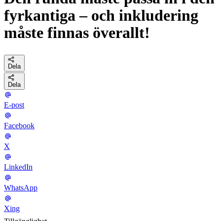
fyrkantiga – och inkludering
måste finnas överallt!
Dela
Dela
E-post
Facebook
X
LinkedIn
WhatsApp
Xing