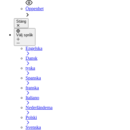
Öppenhet
Stäng
Välj språk
Engelska
Dansk
tyska
Spanska
franska
Italiano
Nederländerna
Polski
Svenska