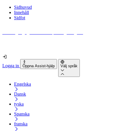
Sidhuvud
Innehåll
Sidfot
Hur tillgänglig är din webbplats egentligen?
Ta reda på det på mindre än 2 minuter
Logga in
Öppna Assist-hjälp
Välj språk
Engelska
Dansk
tyska
Spanska
franska