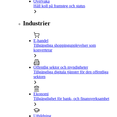
Övervaka
Håll koll på framsteg och status
Industrier
E-handel
Tillgängliga shoppingupplevelser som
konverterar
Offentlig sektor och myndigheter
Tillgängliga digitala tjänster för den offentliga
sektorn
Ekonomi
Tillgänglighet för bank- och finansverksamhet
Utbildning