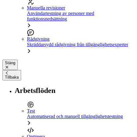
Manuella revisioner
Användartestning av personer med
funktionsnedsättning
Rådgivning
Skräddarsydd rådgivning från tillgänglighetsexperter
Stäng
Tillbaka
Arbetsflöden
Test
Automatiserad och manuell tillgänglighetstestning
Optimera