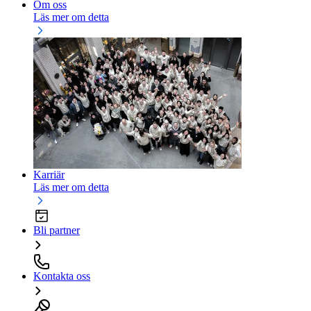
Om oss
Läs mer om detta
Karriär
Läs mer om detta
Bli partner
Kontakta oss