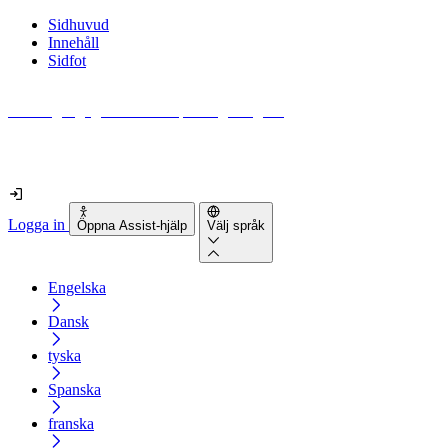
Sidhuvud
Innehåll
Sidfot
Hur tillgänglig är din webbplats egentligen?
Ta reda på det på mindre än 2 minuter
Logga in
Öppna Assist-hjälp
Välj språk
Engelska
Dansk
tyska
Spanska
franska