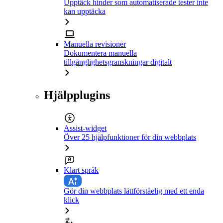
Upptäck hinder som automatiserade tester inte
kan upptäcka
Manuella revisioner
Dokumentera manuella
tillgänglighetsgranskningar digitalt
Hjälpplugins
Assist-widget
Över 25 hjälpfunktioner för din webbplats
Klart språk
Gör din webbplats lättförståelig med ett enda
klick