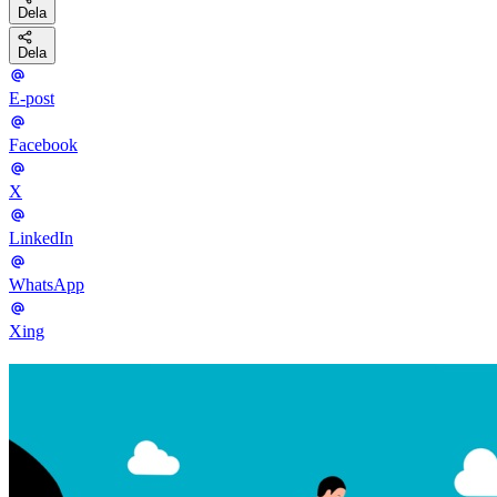
Dela
Dela
E-post
Facebook
X
LinkedIn
WhatsApp
Xing