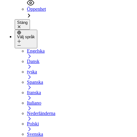
Öppenhet
Stäng
Välj språk
Engelska
Dansk
tyska
Spanska
franska
Italiano
Nederländerna
Polski
Svenska