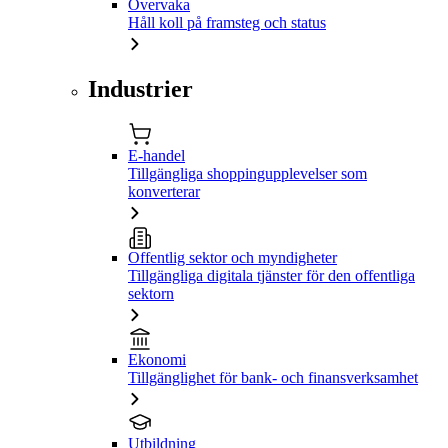
Övervaka
Håll koll på framsteg och status
Industrier
E-handel
Tillgängliga shoppingupplevelser som
konverterar
Offentlig sektor och myndigheter
Tillgängliga digitala tjänster för den offentliga
sektorn
Ekonomi
Tillgänglighet för bank- och finansverksamhet
Utbildning