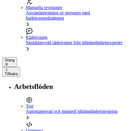
Manuella revisioner
Användartestning av personer med
funktionsnedsättning
Rådgivning
Skräddarsydd rådgivning från tillgänglighetsexperter
Stäng
Tillbaka
Arbetsflöden
Test
Automatiserad och manuell tillgänglighetstestning
Optimera