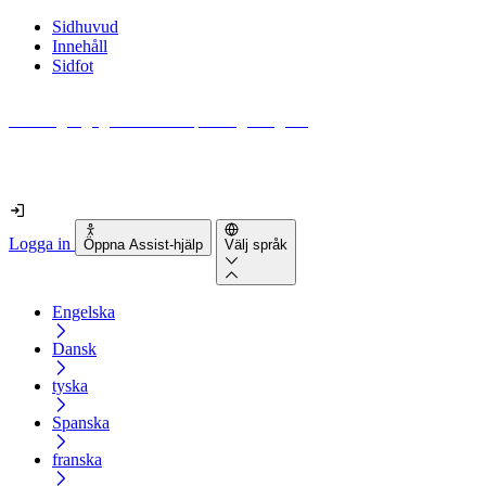
Sidhuvud
Innehåll
Sidfot
Hur tillgänglig är din webbplats egentligen?
Ta reda på det på mindre än 2 minuter
Logga in
Öppna Assist-hjälp
Välj språk
Engelska
Dansk
tyska
Spanska
franska