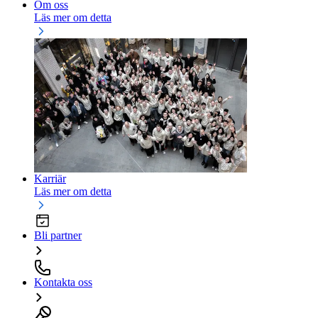
Om oss
Läs mer om detta
Karriär
Läs mer om detta
Bli partner
Kontakta oss