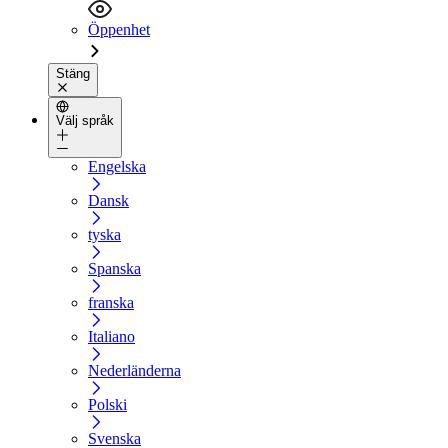
Öppenhet
Stäng
Välj språk
Engelska
Dansk
tyska
Spanska
franska
Italiano
Nederländerna
Polski
Svenska