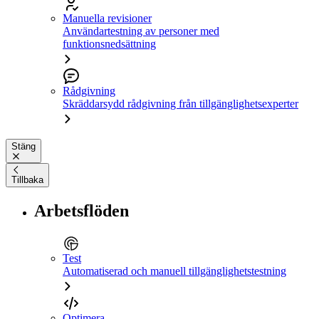
Manuella revisioner
Användartestning av personer med
funktionsnedsättning
Rådgivning
Skräddarsydd rådgivning från tillgänglighetsexperter
Stäng
Tillbaka
Arbetsflöden
Test
Automatiserad och manuell tillgänglighetstestning
Optimera