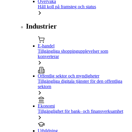
Övervaka
Håll koll på framsteg och status
Industrier
E-handel
Tillgängliga shoppingupplevelser som
konverterar
Offentlig sektor och myndigheter
Tillgängliga digitala tjänster för den offentliga
sektorn
Ekonomi
Tillgänglighet för bank- och finansverksamhet
Utbildning