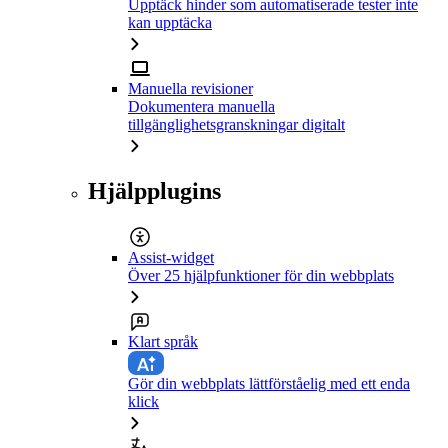
Upptäck hinder som automatiserade tester inte
kan upptäcka
Manuella revisioner
Dokumentera manuella
tillgänglighetsgranskningar digitalt
Hjälpplugins
Assist-widget
Över 25 hjälpfunktioner för din webbplats
Klart språk
Gör din webbplats lättförståelig med ett enda
klick