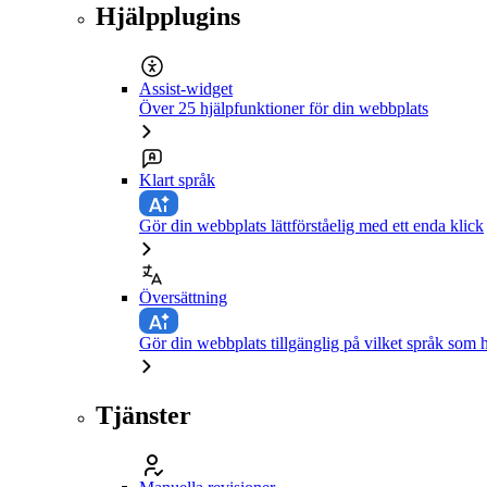
Hjälpplugins
Assist-widget
Över 25 hjälpfunktioner för din webbplats
Klart språk
Gör din webbplats lättförståelig med ett enda klick
Översättning
Gör din webbplats tillgänglig på vilket språk som h
Tjänster