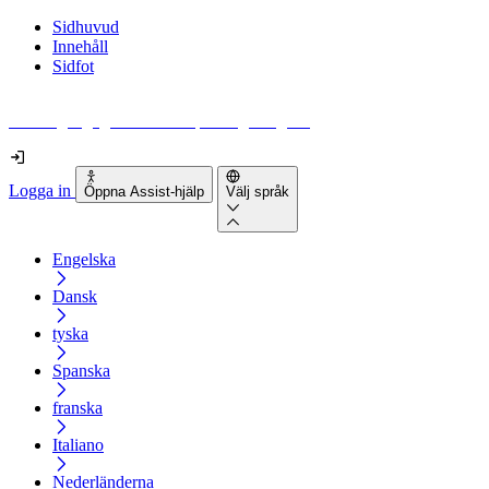
Sidhuvud
Innehåll
Sidfot
Hur tillgänglig är din webbplats egentligen?
Logga in
Öppna Assist-hjälp
Välj språk
Engelska
Dansk
tyska
Spanska
franska
Italiano
Nederländerna