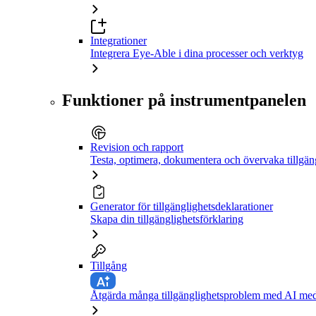
Integrationer
Integrera Eye-Able i dina processer och verktyg
Funktioner på instrumentpanelen
Revision och rapport
Testa, optimera, dokumentera och övervaka tillgän
Generator för tillgänglighetsdeklarationer
Skapa din tillgänglighetsförklaring
Tillgång
Åtgärda många tillgänglighetsproblem med AI med 