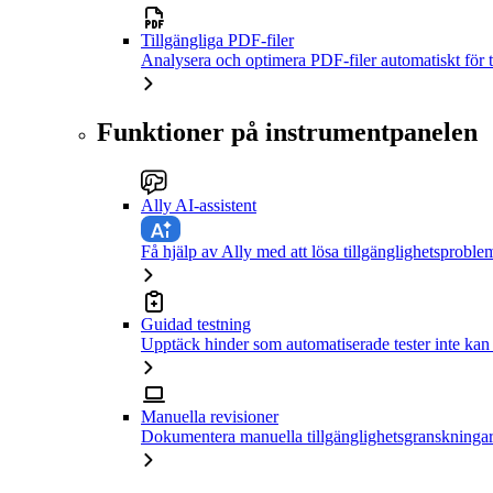
Tillgängliga PDF-filer
Analysera och optimera PDF-filer automatiskt för t
Funktioner på instrumentpanelen
Ally AI-assistent
Få hjälp av Ally med att lösa tillgänglighetsproble
Guidad testning
Upptäck hinder som automatiserade tester inte kan
Manuella revisioner
Dokumentera manuella tillgänglighetsgranskningar 