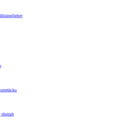
illgänglighet
m
 upptäcka
digitalt