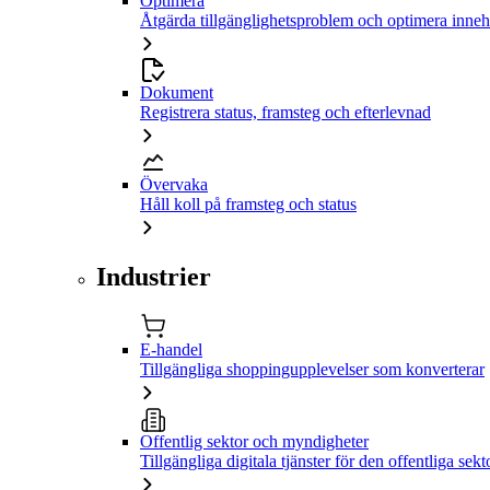
Optimera
Åtgärda tillgänglighetsproblem och optimera inneh
Dokument
Registrera status, framsteg och efterlevnad
Övervaka
Håll koll på framsteg och status
Industrier
E-handel
Tillgängliga shoppingupplevelser som konverterar
Offentlig sektor och myndigheter
Tillgängliga digitala tjänster för den offentliga sekt