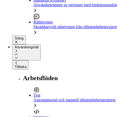
Manuella revisioner
Användartestning av personer med funktionsnedsä
Rådgivning
Skräddarsydd rådgivning från tillgänglighetsexpert
Stäng
Användningsfall
Tillbaka
Arbetsflöden
Test
Automatiserad och manuell tillgänglighetstestning