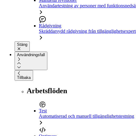
Manuella revisioner
Användartestning av personer med funktionsnedsä
Rådgivning
Skräddarsydd rådgivning från tillgänglighetsexpert
Stäng
Användningsfall
Tillbaka
Arbetsflöden
Test
Automatiserad och manuell tillgänglighetstestning