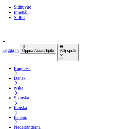
Sidhuvud
Innehåll
Sidfot
Hur tillgänglig är din webbplats egentligen?
Logga in
Öppna Assist-hjälp
Välj språk
Engelska
Dansk
tyska
Spanska
franska
Italiano
Nederländerna