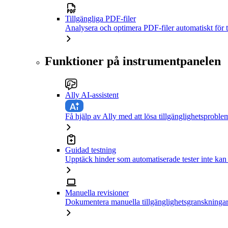
Tillgängliga PDF-filer
Analysera och optimera PDF-filer automatiskt för t
Funktioner på instrumentpanelen
Ally AI-assistent
Få hjälp av Ally med att lösa tillgänglighetsproble
Guidad testning
Upptäck hinder som automatiserade tester inte kan
Manuella revisioner
Dokumentera manuella tillgänglighetsgranskningar 