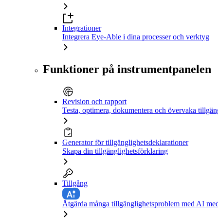
Integrationer
Integrera Eye-Able i dina processer och verktyg
Funktioner på instrumentpanelen
Revision och rapport
Testa, optimera, dokumentera och övervaka tillgän
Generator för tillgänglighetsdeklarationer
Skapa din tillgänglighetsförklaring
Tillgång
Åtgärda många tillgänglighetsproblem med AI med 