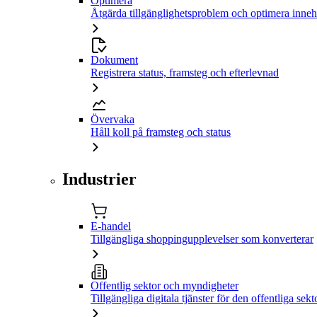
Optimera
Åtgärda tillgänglighetsproblem och optimera inneh
Dokument
Registrera status, framsteg och efterlevnad
Övervaka
Håll koll på framsteg och status
Industrier
E-handel
Tillgängliga shoppingupplevelser som konverterar
Offentlig sektor och myndigheter
Tillgängliga digitala tjänster för den offentliga sekt