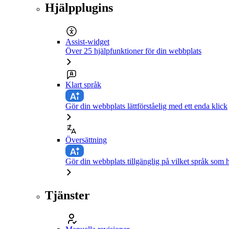
Hjälpplugins
Assist-widget
Över 25 hjälpfunktioner för din webbplats
Klart språk
Gör din webbplats lättförståelig med ett enda klick
Översättning
Gör din webbplats tillgänglig på vilket språk som h
Tjänster