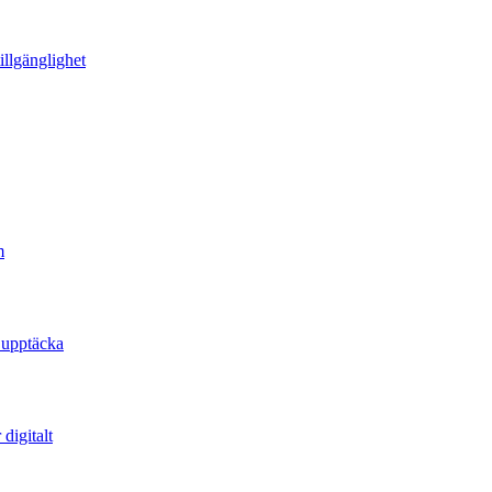
illgänglighet
m
 upptäcka
digitalt