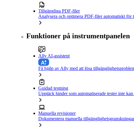
Tillgängliga PDF-filer
Analysera och optimera PDF-filer automatiskt för t
Funktioner på instrumentpanelen
Ally AI-assistent
Få hjälp av Ally med att lösa tillgänglighetsproble
Guidad testning
Upptäck hinder som automatiserade tester inte kan
Manuella revisioner
Dokumentera manuella tillgänglighetsgranskningar 