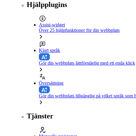
Hjälpplugins
Assist-widget
Över 25 hjälpfunktioner för din webbplats
Klart språk
Gör din webbplats lättförståelig med ett enda klick
Översättning
Gör din webbplats tillgänglig på vilket språk som h
Tjänster