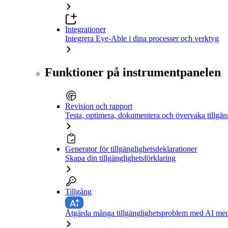
Integrationer
Integrera Eye-Able i dina processer och verktyg
Funktioner på instrumentpanelen
Revision och rapport
Testa, optimera, dokumentera och övervaka tillgän
Generator för tillgänglighetsdeklarationer
Skapa din tillgänglighetsförklaring
Tillgång
Åtgärda många tillgänglighetsproblem med AI med 