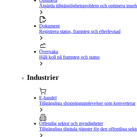
Optimera
Åtgärda tillgänglighetsproblem och optimera inneh
Dokument
Registrera status, framsteg och efterlevnad
Övervaka
Håll koll på framsteg och status
Industrier
E-handel
Tillgängliga shoppingupplevelser som konverterar
Offentlig sektor och myndigheter
Tillgängliga digitala tjänster för den offentliga sekt