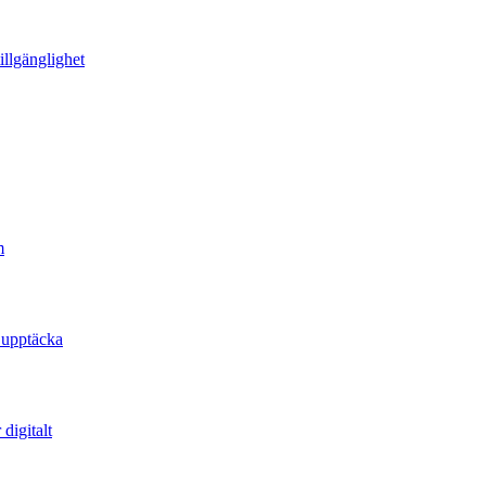
illgänglighet
m
 upptäcka
digitalt