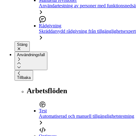
Manuella revisioner
Användartestning av personer med funktionsnedsä
Rådgivning
Skräddarsydd rådgivning från tillgänglighetsexpert
Stäng
Användningsfall
Tillbaka
Arbetsflöden
Test
Automatiserad och manuell tillgänglighetstestning