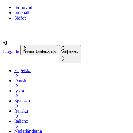
Sidhuvud
Innehåll
Sidfot
Hur tillgänglig är din webbplats egentligen?
Logga in
Öppna Assist-hjälp
Välj språk
Engelska
Dansk
tyska
Spanska
franska
Italiano
Nederländerna