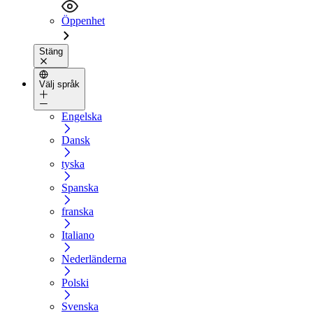
Öppenhet
Stäng
Välj språk
Engelska
Dansk
tyska
Spanska
franska
Italiano
Nederländerna
Polski
Svenska