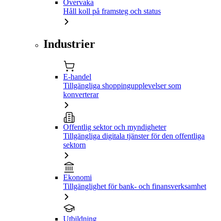
Övervaka
Håll koll på framsteg och status
Industrier
E-handel
Tillgängliga shoppingupplevelser som
konverterar
Offentlig sektor och myndigheter
Tillgängliga digitala tjänster för den offentliga
sektorn
Ekonomi
Tillgänglighet för bank- och finansverksamhet
Utbildning