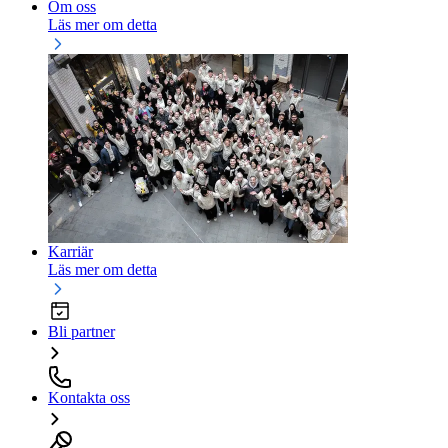
Om oss
Läs mer om detta
Karriär
Läs mer om detta
Bli partner
Kontakta oss