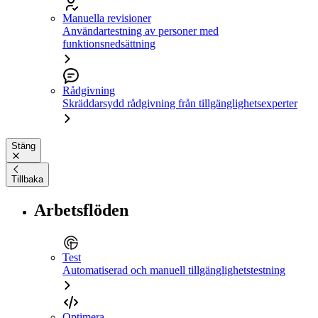
Manuella revisioner
Användartestning av personer med
funktionsnedsättning
Rådgivning
Skräddarsydd rådgivning från tillgänglighetsexperter
Stäng
Tillbaka
Arbetsflöden
Test
Automatiserad och manuell tillgänglighetstestning
Optimera