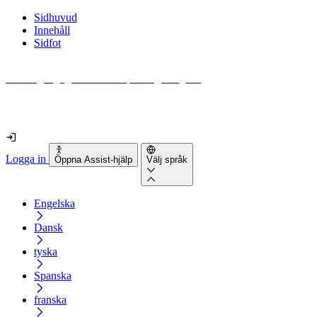
Sidhuvud
Innehåll
Sidfot
Hur tillgänglig är din webbplats egentligen?
Ta reda på det på mindre än 2 minuter
Logga in
Öppna Assist-hjälp
Välj språk
Engelska
Dansk
tyska
Spanska
franska