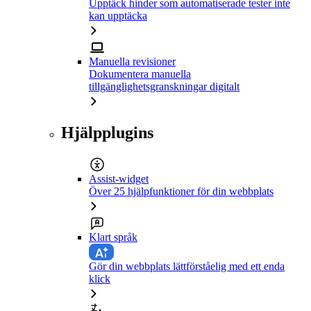
Upptäck hinder som automatiserade tester inte
kan upptäcka
Manuella revisioner
Dokumentera manuella
tillgänglighetsgranskningar digitalt
Hjälpplugins
Assist-widget
Över 25 hjälpfunktioner för din webbplats
Klart språk
Gör din webbplats lättförståelig med ett enda
klick