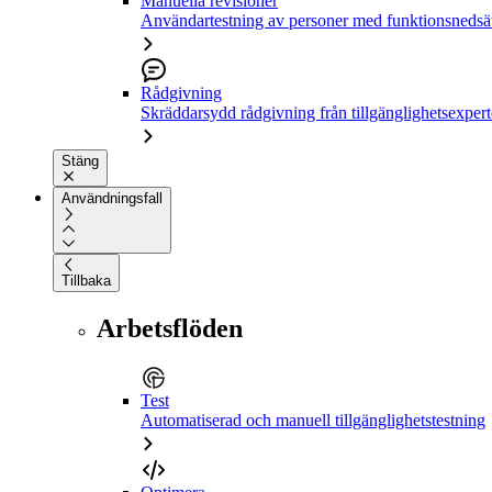
Manuella revisioner
Användartestning av personer med funktionsnedsä
Rådgivning
Skräddarsydd rådgivning från tillgänglighetsexpert
Stäng
Användningsfall
Tillbaka
Arbetsflöden
Test
Automatiserad och manuell tillgänglighetstestning