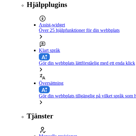
Hjälpplugins
Assist-widget
Över 25 hjälpfunktioner för din webbplats
Klart språk
Gör din webbplats lättförståelig med ett enda klick
Översättning
Gör din webbplats tillgänglig på vilket språk som h
Tjänster