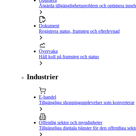
Optimera
Åtgärda tillgänglighetsproblem och optimera inneh
Dokument
Registrera status, framsteg och efterlevnad
Övervaka
Håll koll på framsteg och status
Industrier
E-handel
Tillgängliga shoppingupplevelser som konverterar
Offentlig sektor och myndigheter
Tillgängliga digitala tjänster för den offentliga sekt