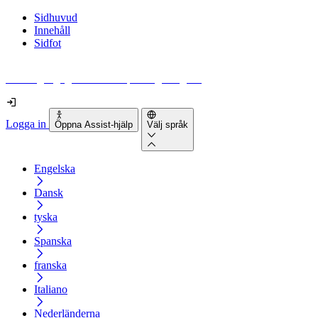
Sidhuvud
Innehåll
Sidfot
Hur tillgänglig är din webbplats egentligen?
Logga in
Öppna Assist-hjälp
Välj språk
Engelska
Dansk
tyska
Spanska
franska
Italiano
Nederländerna