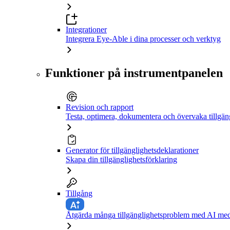
Integrationer
Integrera Eye-Able i dina processer och verktyg
Funktioner på instrumentpanelen
Revision och rapport
Testa, optimera, dokumentera och övervaka tillgän
Generator för tillgänglighetsdeklarationer
Skapa din tillgänglighetsförklaring
Tillgång
Åtgärda många tillgänglighetsproblem med AI med 