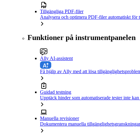
Tillgängliga PDF-filer
Analysera och optimera PDF-filer automatiskt för t
Funktioner på instrumentpanelen
Ally AI-assistent
Få hjälp av Ally med att lösa tillgänglighetsproble
Guidad testning
Upptäck hinder som automatiserade tester inte kan
Manuella revisioner
Dokumentera manuella tillgänglighetsgranskningar 