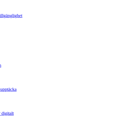
illgänglighet
m
 upptäcka
digitalt