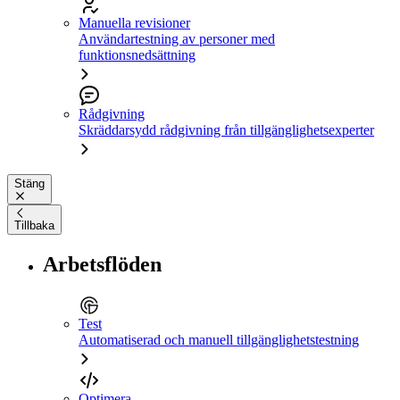
Manuella revisioner
Användartestning av personer med
funktionsnedsättning
Rådgivning
Skräddarsydd rådgivning från tillgänglighetsexperter
Stäng
Tillbaka
Arbetsflöden
Test
Automatiserad och manuell tillgänglighetstestning
Optimera