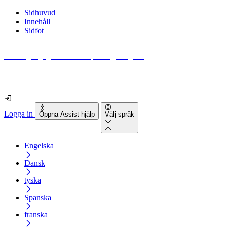
Sidhuvud
Innehåll
Sidfot
Hur tillgänglig är din webbplats egentligen?
Ta reda på det på mindre än 2 minuter
Logga in
Öppna Assist-hjälp
Välj språk
Engelska
Dansk
tyska
Spanska
franska