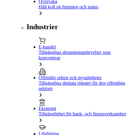
Övervaka
Håll koll på framsteg och status
Industrier
E-handel
Tillgängliga shoppingupplevelser som
konverterar
Offentlig sektor och myndigheter
Tillgängliga digitala tjänster för den offentliga
sektorn
Ekonomi
Tillgänglighet för bank- och finansverksamhet
Utbildning