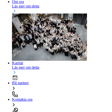
Om oss
Läs mer om detta
Karriär
Läs mer om detta
Bli partner
Kontakta oss