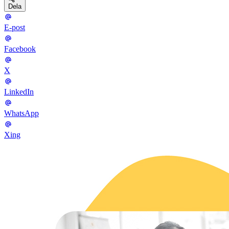
Dela
E-post
Facebook
X
LinkedIn
WhatsApp
Xing