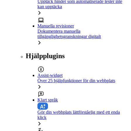
Upptäck hinder som automatiserade tester inte
kan upptäcka
Manuella revisioner
Dokumentera manuella
tillgänglighetsgranskningar digitalt
Hjälpplugins
Assist-widget
Över 25 hjälpfunktioner för din webbplats
Klart språk
Gör din webbplats lättförståelig med ett enda
klick