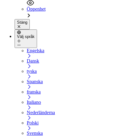
Öppenhet
Stäng
Välj språk
Engelska
Dansk
tyska
Spanska
franska
Italiano
Nederländerna
Polski
Svenska