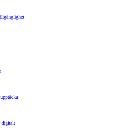
illgänglighet
m
 upptäcka
digitalt