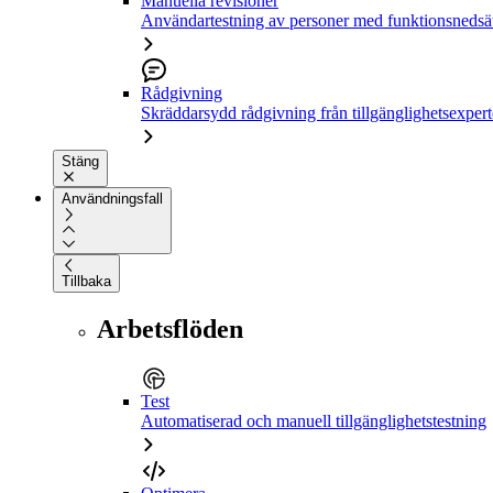
Manuella revisioner
Användartestning av personer med funktionsnedsä
Rådgivning
Skräddarsydd rådgivning från tillgänglighetsexpert
Stäng
Användningsfall
Tillbaka
Arbetsflöden
Test
Automatiserad och manuell tillgänglighetstestning