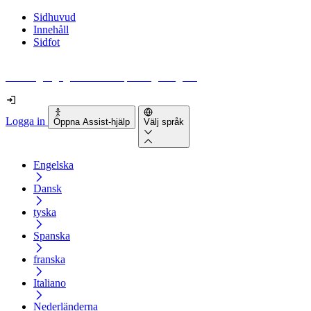
Sidhuvud
Innehåll
Sidfot
Hur tillgänglig är din webbplats egentligen?
Logga in
Öppna Assist-hjälp
Välj språk
Engelska
Dansk
tyska
Spanska
franska
Italiano
Nederländerna