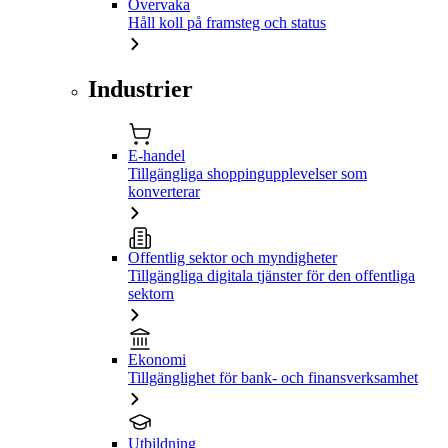
Övervaka
Håll koll på framsteg och status
Industrier
E-handel
Tillgängliga shoppingupplevelser som
konverterar
Offentlig sektor och myndigheter
Tillgängliga digitala tjänster för den offentliga
sektorn
Ekonomi
Tillgänglighet för bank- och finansverksamhet
Utbildning