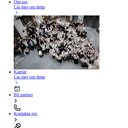
Om oss
Läs mer om detta
Karriär
Läs mer om detta
Bli partner
Kontakta oss