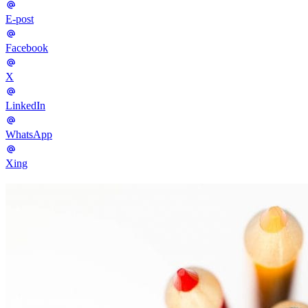
E-post
Facebook
X
LinkedIn
WhatsApp
Xing