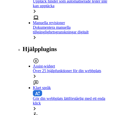
Upptäck hinder som automatiserade tester inte
kan upptäcka
Manuella revisioner
Dokumentera manuella
tillgänglighetsgranskningar digitalt
Hjälpplugins
Assist-widget
Över 25 hjälpfunktioner för din webbplats
Klart språk
Gör din webbplats lättförståelig med ett enda
klick