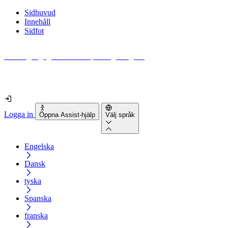
Sidhuvud
Innehåll
Sidfot
Hur tillgänglig är din webbplats egentligen?
Ta reda på det på mindre än 2 minuter
Logga in
Öppna Assist-hjälp
Välj språk
Engelska
Dansk
tyska
Spanska
franska