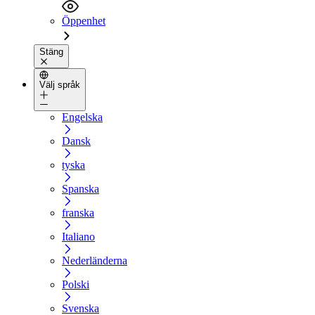
Öppenhet
Stäng
Välj språk
Engelska
Dansk
tyska
Spanska
franska
Italiano
Nederländerna
Polski
Svenska