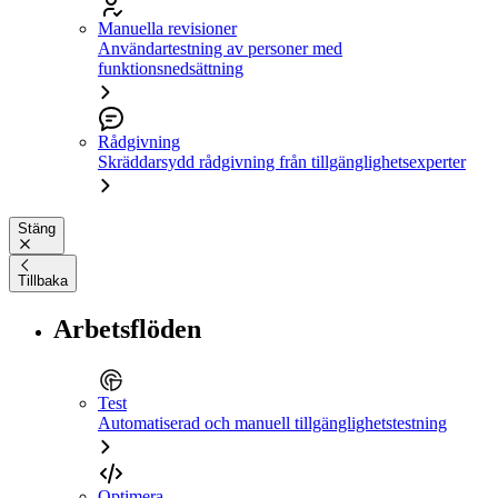
Manuella revisioner
Användartestning av personer med
funktionsnedsättning
Rådgivning
Skräddarsydd rådgivning från tillgänglighetsexperter
Stäng
Tillbaka
Arbetsflöden
Test
Automatiserad och manuell tillgänglighetstestning
Optimera