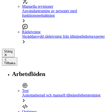
Manuella revisioner
Användartestning av personer med
funktionsnedsättning
Rådgivning
Skräddarsydd rådgivning från tillgänglighetsexperter
Stäng
Tillbaka
Arbetsflöden
Test
Automatiserad och manuell tillgänglighetstestning
Optimera