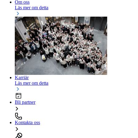
Om oss
Läs mer om detta
Karriär
Läs mer om detta
Bli partner
Kontakta oss