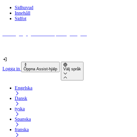
Sidhuvud
Innehåll
Sidfot
Hur tillgänglig är din webbplats egentligen?
Ta reda på det på mindre än 2 minuter
Logga in
Öppna Assist-hjälp
Välj språk
Engelska
Dansk
tyska
Spanska
franska