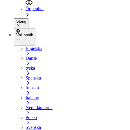
Öppenhet
Stäng
Välj språk
Engelska
Dansk
tyska
Spanska
franska
Italiano
Nederländerna
Polski
Svenska