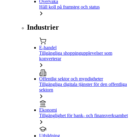
Övervaka
Håll koll på framsteg och status
Industrier
E-handel
Tillgängliga shoppingupplevelser som
konverterar
Offentlig sektor och myndigheter
Tillgängliga digitala tjänster för den offentliga
sektorn
Ekonomi
Tillgänglighet för bank- och finansverksamhet
Utbildning