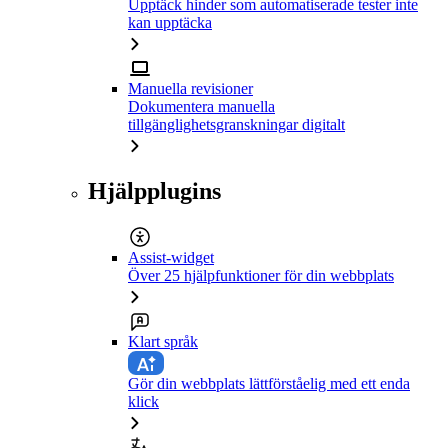
Upptäck hinder som automatiserade tester inte
kan upptäcka
Manuella revisioner
Dokumentera manuella
tillgänglighetsgranskningar digitalt
Hjälpplugins
Assist-widget
Över 25 hjälpfunktioner för din webbplats
Klart språk
Gör din webbplats lättförståelig med ett enda
klick