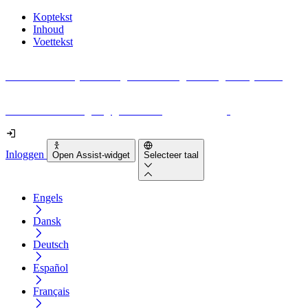
Koptekst
Inhoud
Voettekst
Geen idee waar je moet beginnen met digitale toegankelijkheid?
Download vandaag nog gratis onze
EAA-checklist
!
Inloggen
Open Assist-widget
Selecteer taal
Engels
Dansk
Deutsch
Español
Français