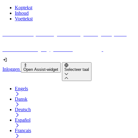
Koptekst
Inhoud
Voettekst
Geen idee waar je moet beginnen met digitale toegankelijkheid?
Download vandaag nog gratis onze
EAA-checklist
!
Inloggen
Open Assist-widget
Selecteer taal
Engels
Dansk
Deutsch
Español
Français