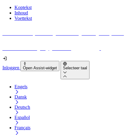
Koptekst
Inhoud
Voettekst
Geen idee waar je moet beginnen met digitale toegankelijkheid?
Download vandaag nog gratis onze
EAA-checklist
!
Inloggen
Open Assist-widget
Selecteer taal
Engels
Dansk
Deutsch
Español
Français