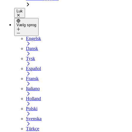
Luk
Vælg sprog
Engelsk
Dansk
Tysk
Español
Fransk
Italiano
Holland
Polski
Svenska
Türkçe