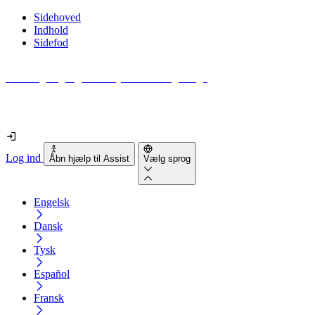
Sidehoved
Indhold
Sidefod
Hvor tilgængelig er din hjemmeside egentlig?
Find ud af det på mindre end 2 minutter
Log ind
Åbn hjælp til Assist
Vælg sprog
Engelsk
Dansk
Tysk
Español
Fransk