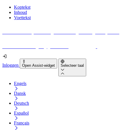
Koptekst
Inhoud
Voettekst
Geen idee waar je moet beginnen met digitale toegankelijkheid?
Download vandaag nog gratis onze
EAA-checklist
!
Inloggen
Open Assist-widget
Selecteer taal
Engels
Dansk
Deutsch
Español
Français