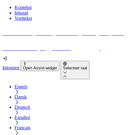
Koptekst
Inhoud
Voettekst
Geen idee waar je moet beginnen met digitale toegankelijkheid?
Download vandaag nog gratis onze
EAA-checklist
!
Inloggen
Open Assist-widget
Selecteer taal
Engels
Dansk
Deutsch
Español
Français