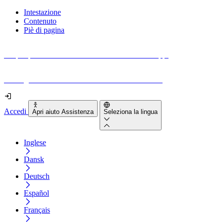
Intestazione
Contenuto
Piè di pagina
Scopri quanto sono accessibili il tuo sito e le tue app.
Prova gratuitamente il tuo sito e il nostro strumento
Accedi
Apri aiuto Assistenza
Seleziona la lingua
Inglese
Dansk
Deutsch
Español
Français