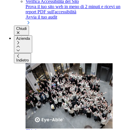
Verifica Accessibilità del Sito
Prova il tuo sito web in meno di 2 minuti e ricevi un
report PDF sull'accessibilità
Avvia il tuo audit
Chiudi
Azienda
Indietro