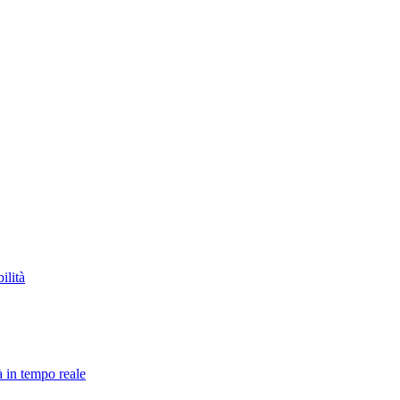
ilità
à in tempo reale