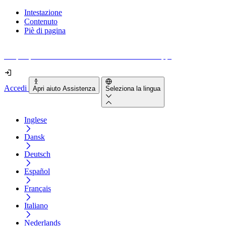
Intestazione
Contenuto
Piè di pagina
Scopri quanto sono accessibili il tuo sito e le tue app.
Accedi
Apri aiuto Assistenza
Seleziona la lingua
Inglese
Dansk
Deutsch
Español
Français
Italiano
Nederlands