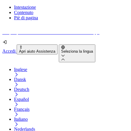
Intestazione
Contenuto
Piè di pagina
Scopri quanto sono accessibili il tuo sito e le tue app.
Accedi
Apri aiuto Assistenza
Seleziona la lingua
Inglese
Dansk
Deutsch
Español
Français
Italiano
Nederlands