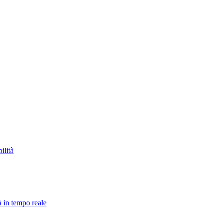
ilità
à in tempo reale