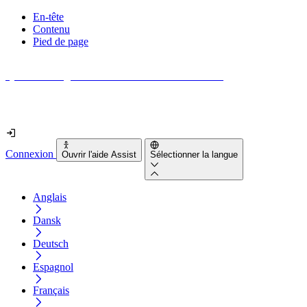
En-tête
Contenu
Pied de page
Quel est le degré d'accessibilité de votre site web ?
Découvrez-le en moins de 2 minutes
Connexion
Ouvrir l'aide Assist
Sélectionner la langue
Anglais
Dansk
Deutsch
Espagnol
Français