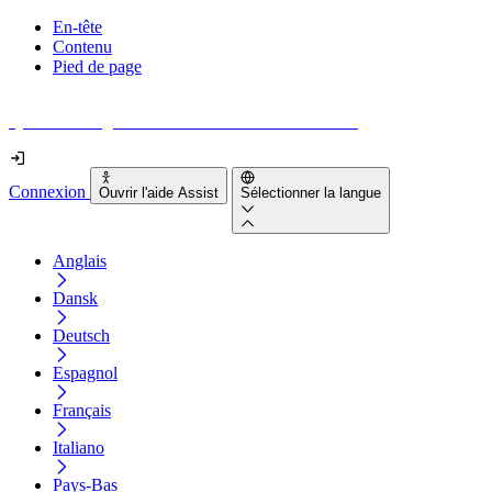
En-tête
Contenu
Pied de page
Quel est le degré d'accessibilité de votre site web ?
Connexion
Ouvrir l'aide Assist
Sélectionner la langue
Anglais
Dansk
Deutsch
Espagnol
Français
Italiano
Pays-Bas