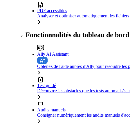
PDF accessibles
Analyser et optimiser automatiquement les fichiers 
Fonctionnalités du tableau de bord
Ally AI Assistant
Obtenez de l'aide auprès d'Ally pour résoudre les p
Test guidé
Découvrez les obstacles que les tests automatisés n
Audits manuels
Consigner numériquement les audits manuels d'acce