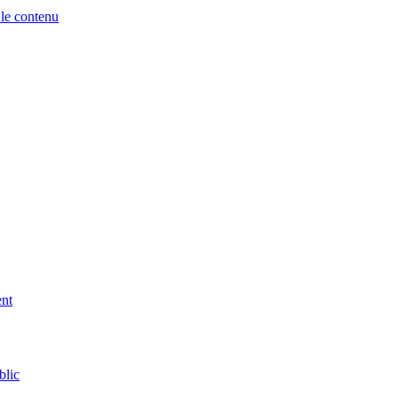
 le contenu
ent
blic