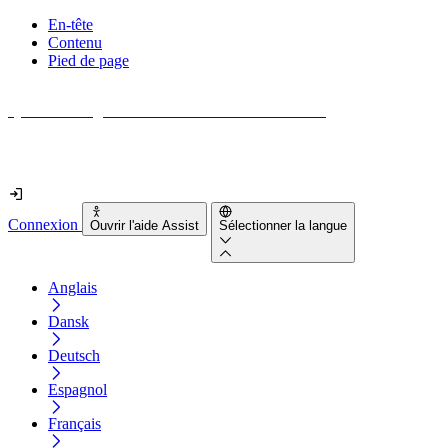
En-tête
Contenu
Pied de page
Quel est le degré d'accessibilité de votre site web ?
Découvrez-le en moins de 2 minutes
Connexion
Ouvrir l'aide Assist
Sélectionner la langue
Anglais
Dansk
Deutsch
Espagnol
Français