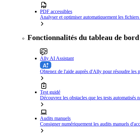
PDF accessibles
Analyser et optimiser automatiquement les fichiers 
Fonctionnalités du tableau de bord
Ally AI Assistant
Obtenez de l'aide auprès d'Ally pour résoudre les p
Test guidé
Découvrez les obstacles que les tests automatisés n
Audits manuels
Consigner numériquement les audits manuels d'acce