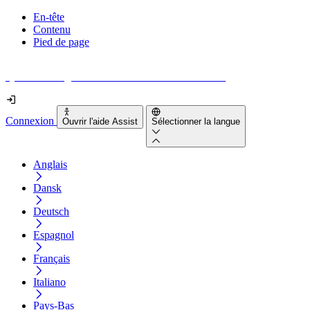
En-tête
Contenu
Pied de page
Quel est le degré d'accessibilité de votre site web ?
Connexion
Ouvrir l'aide Assist
Sélectionner la langue
Anglais
Dansk
Deutsch
Espagnol
Français
Italiano
Pays-Bas