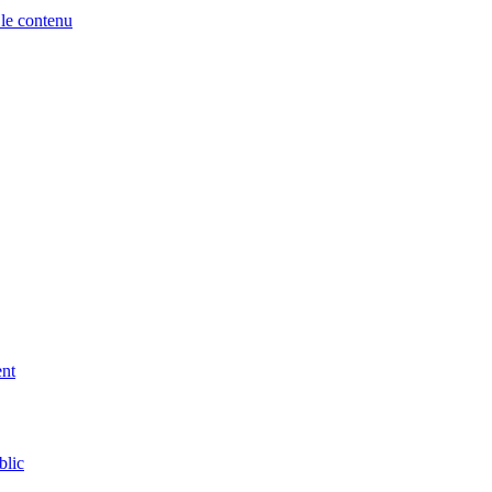
 le contenu
ent
blic