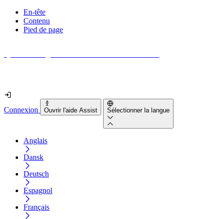
En-tête
Contenu
Pied de page
Quel est le degré d'accessibilité de votre site web ?
Découvrez-le en moins de 2 minutes
Connexion
Ouvrir l'aide Assist
Sélectionner la langue
Anglais
Dansk
Deutsch
Espagnol
Français