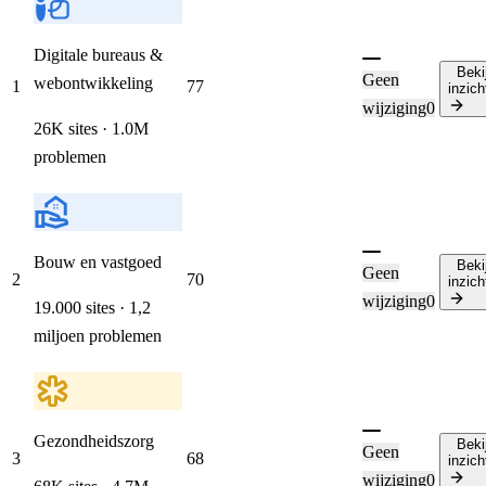
Digitale bureaus &
Beki
Geen
webontwikkeling
1
77
inzich
wijziging
0
26K sites · 1.0M
problemen
Bouw en vastgoed
Beki
Geen
2
70
inzich
wijziging
0
19.000 sites · 1,2
miljoen problemen
Gezondheidszorg
Beki
Geen
3
68
inzich
wijziging
0