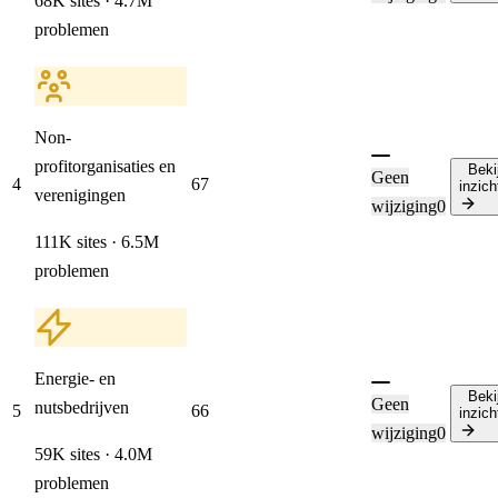
68K sites · 4.7M
problemen
Non-
profitorganisaties en
Beki
Geen
4
67
inzich
verenigingen
wijziging
0
111K sites · 6.5M
problemen
Energie- en
Beki
Geen
nutsbedrijven
5
66
inzich
wijziging
0
59K sites · 4.0M
problemen