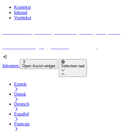
Koptekst
Inhoud
Voettekst
Geen idee waar je moet beginnen met digitale toegankelijkheid?
Download vandaag nog gratis onze
EAA-checklist
!
Inloggen
Open Assist-widget
Selecteer taal
Engels
Dansk
Deutsch
Español
Français